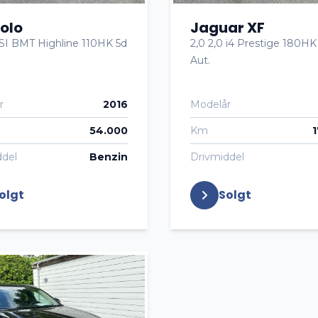
olo
Jaguar XF
 TSI BMT Highline 110HK 5d
2,0 2,0 i4 Prestige 180H
Aut.
r
2016
Modelår
54.000
Km
ddel
Benzin
Drivmiddel
olgt
Solgt