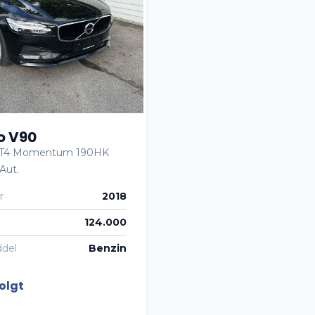
o V90
0 T4 Momentum 190HK
Aut.
r
2018
124.000
ddel
Benzin
olgt