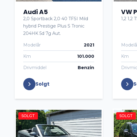
Audi A5
VW P
2,0 Sportback 2,0 40 TFSI Mild
1,2 1,2
hybrid Prestige Plus S Tronic
204HK 5d 7g Aut.
Modelår
2021
Modelå
Km
101.000
Km
Drivmiddel
Benzin
Drivmi
Solgt
S
SOLGT
SOLGT