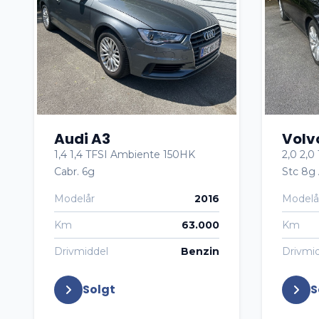
Audi A3
Volv
1,4 1,4 TFSI Ambiente 150HK
2,0 2,
Cabr. 6g
Stc 8g 
Modelår
2016
Modelå
Km
63.000
Km
Drivmiddel
Benzin
Drivmi
Solgt
S