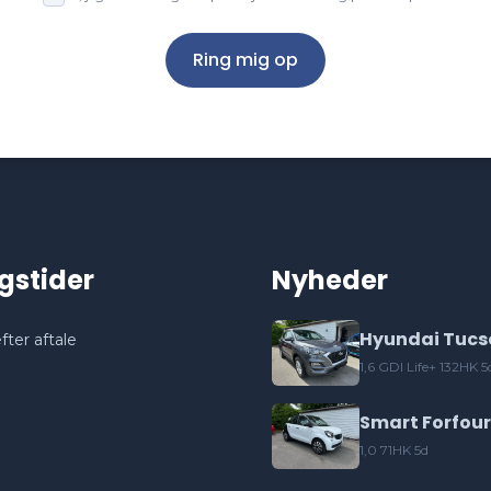
Ring mig op
gstider
Nyheder
Hyundai Tucs
fter aftale
1,6 GDI Life+ 132HK 5
Smart Forfour
1,0 71HK 5d