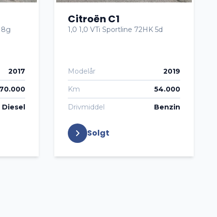
Citroën C1
K 8g
1,0 1,0 VTi Sportline 72HK 5d
2017
Modelår
2019
170.000
Km
54.000
Diesel
Drivmiddel
Benzin
Solgt