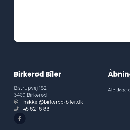
Birkerød Biler
Åbnin
Bistrupvej 182
Alle dage e
3460 Birkerød
mikkel@birkerod-biler.dk
45 82 18 88