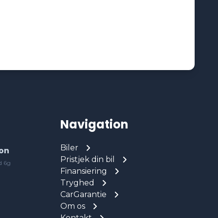
Navigation
Biler
on
Pristjek din bil
d 6g
Finansiering
Tryghed
CarGarantie
Om os
Kontakt