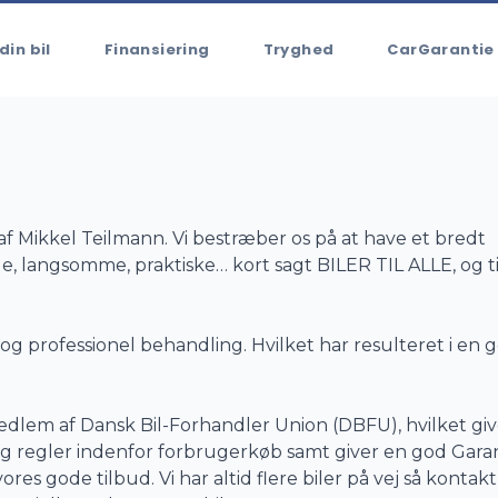
din bil
Finansiering
Tryghed
CarGarantie
 af Mikkel Teilmann. Vi bestræber os på at have et bredt
ge, langsomme, praktiske… kort sagt BILER TIL ALLE, og ti
og professionel behandling. Hvilket har resulteret i en 
edlem af Dansk Bil-Forhandler Union (DBFU), hvilket giv
og regler indenfor forbrugerkøb samt giver en god Garan
res gode tilbud. Vi har altid flere biler på vej så kontakt