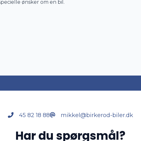
pecielle ønsker om en bil.
45 82 18 88
mikkel@birkerod-biler.dk
Har du spørgsmål?