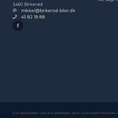
3460 Birkerød
mikkel@birkerod-biler.dk
45 82 18 88
Vi er specialiseret i salg af kvalitetsbiler, og en uautoriseret forhandler