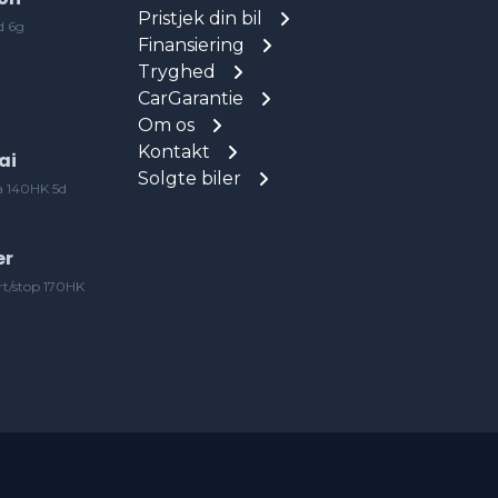
Pristjek din bil
d 6g
Finansiering
Tryghed
CarGarantie
Om os
Kontakt
ai
Solgte biler
a 140HK 5d
er
rt/stop 170HK