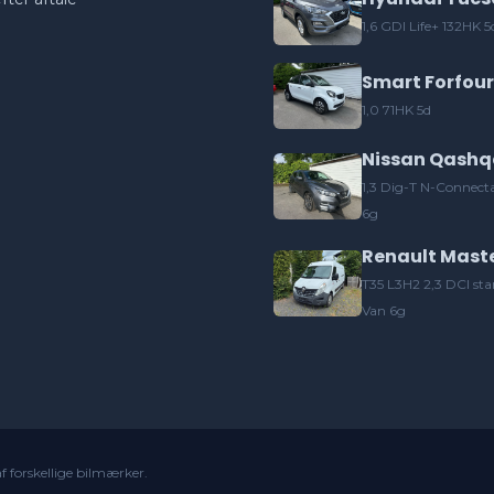
1,6 GDI Life+ 132HK 5
Smart Forfour
1,0 71HK 5d
Nissan Qashq
1,3 Dig-T N-Connect
6g
Renault Mast
T35 L3H2 2,3 DCI sta
Van 6g
 af forskellige bilmærker.