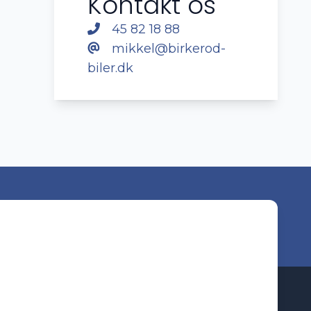
Kontakt os
45 82 18 88
mikkel@birkerod-
biler.dk