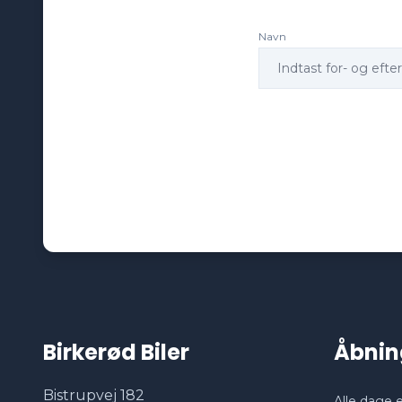
Navn
Birkerød Biler
Åbnin
Bistrupvej 182
Alle dage e