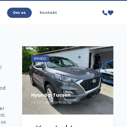
Om os
Kontakt
NYHED
l
god
Hyundai Tucson
1,6 GDI Life+ 132HK 5d 6g
er
ti.
 os